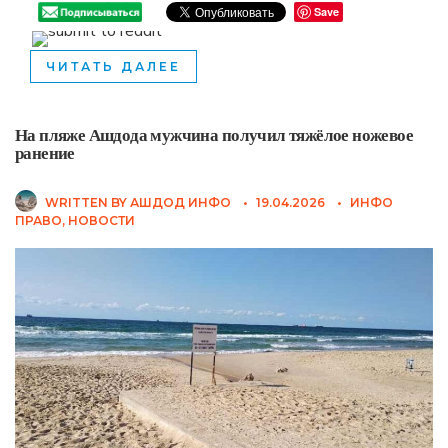
Save
ЧИТАТЬ ДАЛЕЕ
На пляже Ашдода мужчина получил тяжёлое ножевое
ранение
WRITTEN BY
АШДОД ИНФО
•
19.04.2026
•
ИНФО
ПРАВО
,
НОВОСТИ