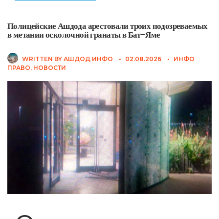
Полицейские Ашдода арестовали троих подозреваемых
в метании осколочной гранаты в Бат-Яме
WRITTEN BY
АШДОД ИНФО
•
02.08.2026
•
ИНФО
ПРАВО
,
НОВОСТИ