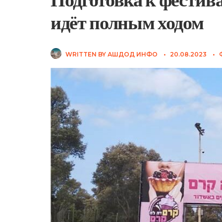
идёт полным ходом
WRITTEN BY
АШДОД ИНФО
•
20.08.2023
•