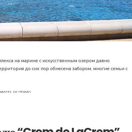
плекса на марине с искусственным озером давно
территория до сих пор обнесена забором, многие семьи с
ивалю “Crem de LaCrem”