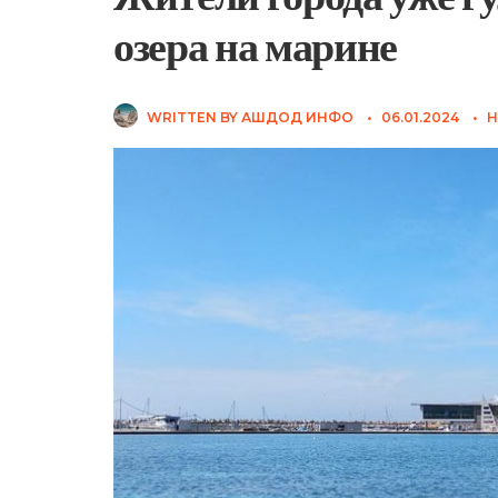
озера на марине
WRITTEN BY
АШДОД ИНФО
•
06.01.2024
•
Н