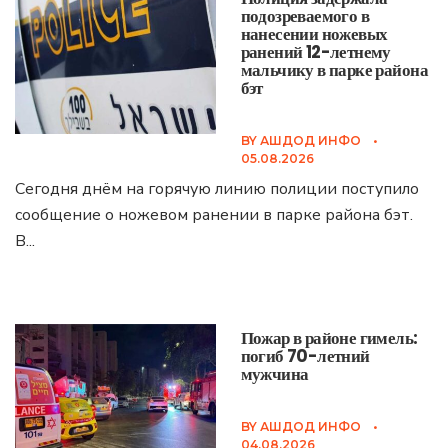
подозреваемого в
нанесении ножевых
ранений 12-летнему
мальчику в парке района
бэт
BY
АШДОД ИНФО
•
05.08.2026
Сегодня днём на горячую линию полиции поступило
сообщение о ножевом ранении в парке района бэт.
В
...
Пожар в районе гимель:
погиб 70-летний
мужчина
BY
АШДОД ИНФО
•
04.08.2026