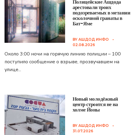
Полицейские Ашдода
арестовали троих
подозреваемых в метании
осколочной гранаты в
Бат-Яме
BY
АШДОД ИНФО
•
02.08.2026
Около 3:00 ночи на горячую линию полиции – 100
поступило сообщение о взрыве, прозвучавшем на
улице
...
Новый молодёжный
центр строится не на
холме Йоны
BY
АШДОД ИНФО
•
31.07.2026