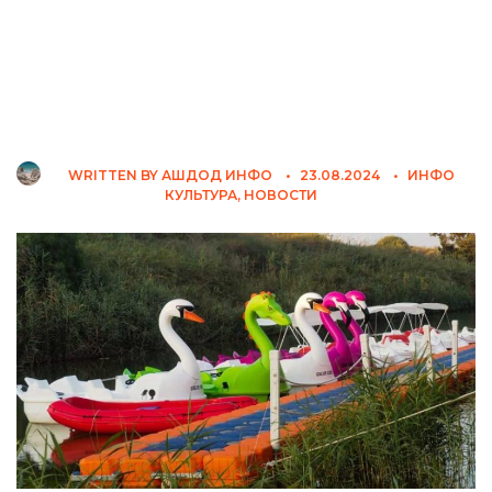
WRITTEN BY
АШДОД ИНФО
•
23.08.2024
•
ИНФО
КУЛЬТУРА
,
НОВОСТИ