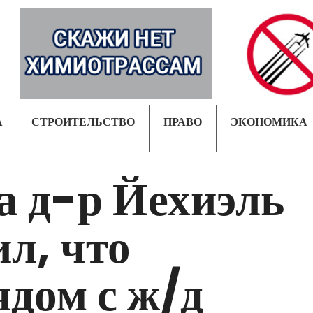
А
СТРОИТЕЛЬСТВО
ПРАВО
ЭКОНОМИКА
 д-р Йехиэль
л, что
ядом с ж/д