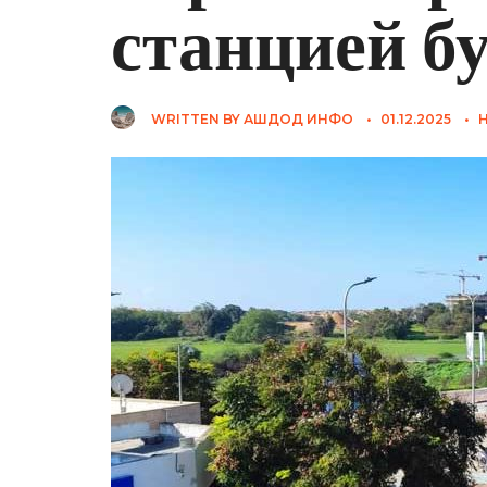
станцией б
WRITTEN BY
АШДОД ИНФО
•
01.12.2025
•