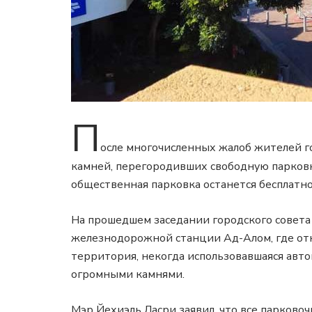
П
осле многочисленных жалоб жителей г
камней, перегородивших свободную парковку
общественная парковка останется бесплатно
На прошедшем заседании городского совета 
железнодорожной станции Ад-Алом, где отк
территория, некогда использовавшаяся авт
огромными камнями.
Мэр Йехиэль Ласри заявил, что все парков