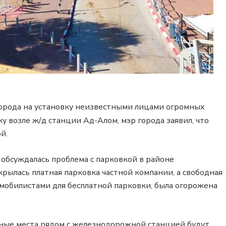
орода на установку неизвестными лицами огромных
 возле ж/д станции Ад-Алом, мэр города заявил, что
й.
обсуждалась проблема с парковкой в районе
рылась платная парковка частной компании, а свободная
омобилистами для бесплатной парковки, была огорожена
очные места рядом с железнодорожной станцией будут