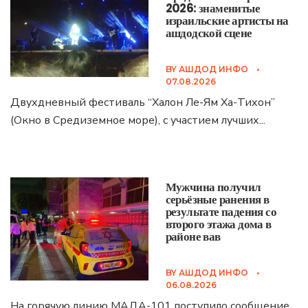
2026: знаменитые
израильские артисты на
ашдодской сцене
BY
АШДОД ИНФО
•
07.08.2026
Двухдневный фестиваль “Халон Ле-Ям Ха-Тихон”
(Окно в Средиземное море), с участием лучших
...
Мужчина получил
серьёзные ранения в
результате падения со
второго этажа дома в
районе вав
BY
АШДОД ИНФО
•
06.08.2026
На горячую линию МАДА-101 поступило сообщение