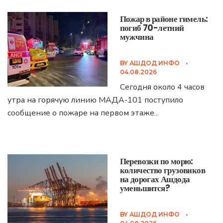
Пожар в районе гимель:
погиб 70-летний
мужчина
BY
АШДОД ИНФО
•
04.08.2026
Сегодня около 4 часов
утра на горячую линию МАДА-101 поступило
сообщение о пожаре на первом этаже
...
Перевозки по морю:
количество грузовиков
на дорогах Ашдода
уменьшится?
BY
АШДОД ИНФО
•