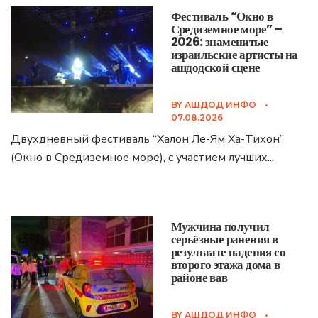
Фестиваль “Окно в
Средиземное море” –
2026: знаменитые
израильские артисты на
ашдодской сцене
BY
АШДОД ИНФО
•
07.08.2026
Двухдневный фестиваль “Халон Ле-Ям Ха-Тихон”
(Окно в Средиземное море), с участием лучших
...
Мужчина получил
серьёзные ранения в
результате падения со
второго этажа дома в
районе вав
BY
АШДОД ИНФО
•