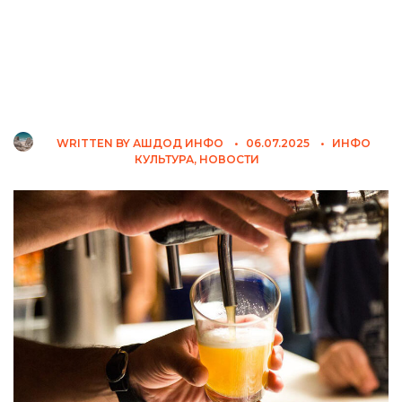
WRITTEN BY
АШДОД ИНФО
•
06.07.2025
•
ИНФО
КУЛЬТУРА
,
НОВОСТИ