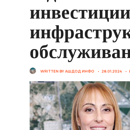
инвестиции
инфраструк
обслуживан
WRITTEN BY
АШДОД ИНФО
•
28.01.2024
•