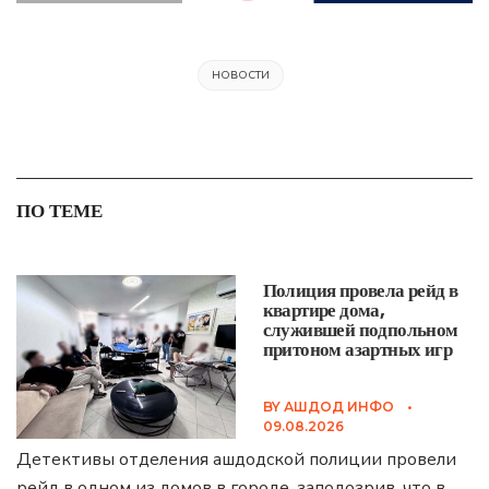
НОВОСТИ
ПО ТЕМЕ
Полиция провела рейд в
квартире дома,
служившей подпольном
притоном азартных игр
BY
АШДОД ИНФО
•
09.08.2026
Детективы отделения ашдодской полиции провели
рейд в одном из домов в городе, заподозрив, что в
...