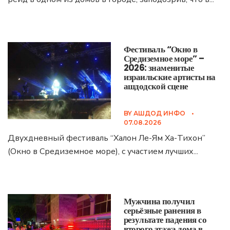
Фестиваль “Окно в
Средиземное море” –
2026: знаменитые
израильские артисты на
ашдодской сцене
BY
АШДОД ИНФО
•
07.08.2026
Двухдневный фестиваль “Халон Ле-Ям Ха-Тихон”
(Окно в Средиземное море), с участием лучших
...
Мужчина получил
серьёзные ранения в
результате падения со
второго этажа дома в