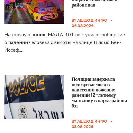
районе вав
BY
АШДОД ИНФО
•
06.08.2026
На горячую линию МАДА-101 поступило сообщение
о падении человека с высоты на улице Шломо Бен-
Йосеф
...
Полиция задержала
подозреваемого в
нанесении ножевых
ранений 12-летнему
мальчику в парке района
бэт
BY
АШДОД ИНФО
•
05.08.2026