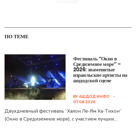
ПО ТЕМЕ
Фестиваль “Окно в
Средиземное море” –
2026: знаменитые
израильские артисты на
ашдодской сцене
BY
АШДОД ИНФО
•
07.08.2026
Двухдневный фестиваль “Халон Ле-Ям Ха-Тихон”
(Окно в Средиземное море), с участием лучших
...