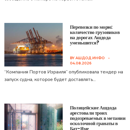
Перевозки по морю:
количество грузовиков
на дорогах Ашдода
уменьшится?
BY
АШДОД ИНФО
•
04.08.2026
“Компания Портов Израиля” опубликовала тендер на
запуск судна, которое будет доставлять
...
Полицейские Ашдода
арестовали троих
подозреваемых в метании
осколочной гранаты в
Бат-Яме