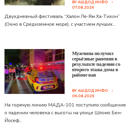
BY
АШДОД ИНФО
•
07.08.2026
Двухдневный фестиваль “Халон Ле-Ям Ха-Тихон”
(Окно в Средиземное море), с участием лучших
...
Мужчина получил
серьёзные ранения в
результате падения со
второго этажа дома в
районе вав
BY
АШДОД ИНФО
•
06.08.2026
На горячую линию МАДА-101 поступило сообщение
о падении человека с высоты на улице Шломо Бен-
Йосеф
...