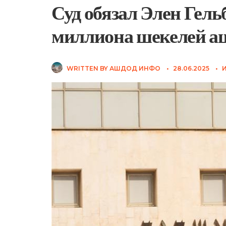
Суд обязал Элен Гель
миллиона шекелей а
WRITTEN BY
АШДОД ИНФО
•
28.06.2025
•