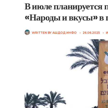
В июле планируется 
«Народы и вкусы» в
WRITTEN BY
АШДОД ИНФО
•
26.06.2025
•
И